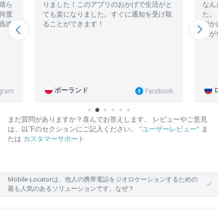
のアプリのおかげで生活がと
なんだけど、どうしても信じられ
ました。すぐに通知を受け取
た。 私は数ヶ月前から愛する彼
ます！
密かに追っているのだが、彼女に
りがないようだ！
ド
ロシア
Facebook
まだ質問がありますか？喜んでお答えします。
レビューやご意見
は、以下のセクションにご記入ください。
"ユーザーレビュー"
ま
たは
カスタマーサポート
Mobile-Locatorは、他人の携帯電話をジオロケーションするための
最も人気のあるソリューションです。なぜ？