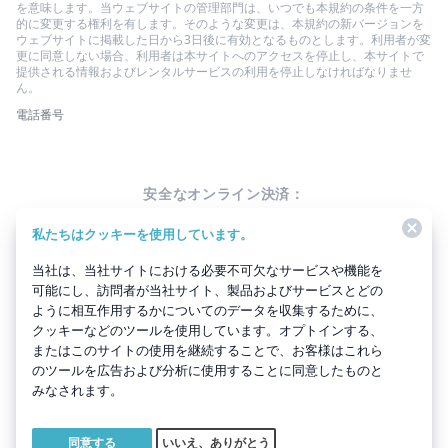
を意味します。当ウェブサイトの管理部門は、いつでも本規約の条件を一方
的に変更する権利を有します。そのような変更は、本規約の新バージョンを
ウェブサイトに掲載した日から3日後に有効となるものとします。利用者が変
更に同意しない場合、利用者は本サイトへのアクセスを停止し、本サイトで
提供される情報およびレンタルサービスの利用を停止しなければなりませ
ん。
電話番号
安全なオンライン決済：
私たちはクッキーを使用しています。
当社は、当社サイトにおける必要不可欠なサービスや機能を
可能にし、訪問者が当社サイト、製品およびサービスとどの
ように相互作用するかについてのデータを収集するために、
承認済み
クッキーなどのツールを使用しています。オプトインする、
またはこのサイトの使用を継続することで、お客様はこれら
のツールを広告および分析に使用することに同意したものと
みなされます。
Copyright ©2026 All Rights Reserved.
すべての商標はそれぞれの所有者
に帰属します。
同意する
いいえ、ありがとう